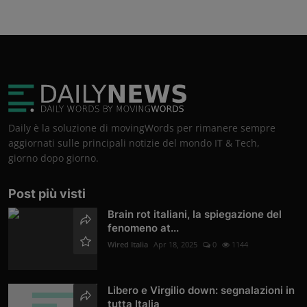
Daily è la soluzione di movingWords per rimanere sempre
aggiornati sulle principali notizie del mondo IT & Tech,
giorno dopo giorno.
Post più visti
Brain rot italiani, la spiegazione del
fenomeno at...
Wired Italia
Apr 18, 2025
0
1144
Libero e Virgilio down: segnalazioni in
tutta Italia