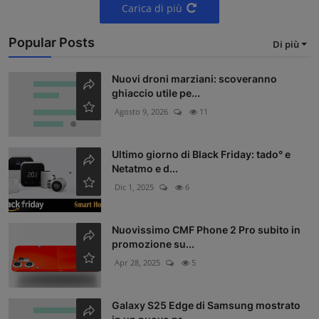
Carica di più
Popular Posts
Di più
Nuovi droni marziani: scoveranno
ghiaccio utile pe...
Agosto 9, 2026
11
Ultimo giorno di Black Friday: tado° e
Netatmo e d...
Dic 1, 2025
6
Nuovissimo CMF Phone 2 Pro subito in
promozione su...
Apr 28, 2025
5
Galaxy S25 Edge di Samsung mostrato