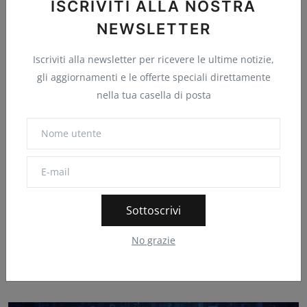
ISCRIVITI ALLA NOSTRA
NEWSLETTER
Iscriviti alla newsletter per ricevere le ultime notizie,
gli aggiornamenti e le offerte speciali direttamente
nella tua casella di posta
Cina, stop alle luci blu sulle auto hi-tech: non
Sottoscrivi
sono a...
No grazie
HDblog.it
Agosto 3, 2026
0
2
Addio alle spie blu che indicano la guida autonoma in Cina. Il
Ministero frena l...