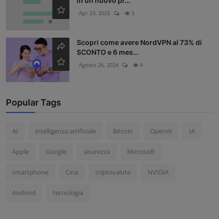
in un nuovo pr...
Apr 29, 2025
5
Scopri come avere NordVPN al 73% di
SCONTO e 6 mes...
Agosto 26, 2024
4
Popular Tags
AI
intelligenza artificiale
Bitcoin
OpenAI
IA
Apple
Google
sicurezza
Microsoft
smartphone
Cina
criptovalute
NVIDIA
Android
tecnologia