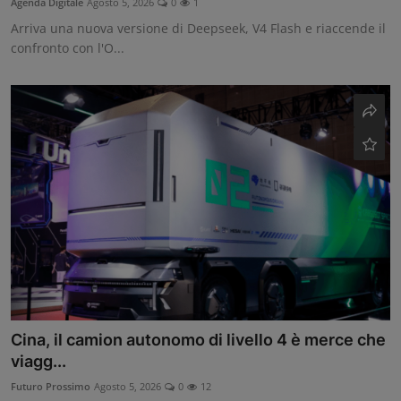
Agenda Digitale
Agosto 5, 2026
0
1
Arriva una nuova versione di Deepseek, V4 Flash e riaccende il
confronto con l'O...
Cina, il camion autonomo di livello 4 è merce che
viagg...
Futuro Prossimo
Agosto 5, 2026
0
12