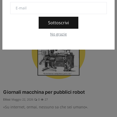
L’AI ci ha sommersi. Cosa succede quando tutto si scalda?
Sottoscrivi
No grazie
Giornali macchina per pubblici robot
Ellissi
Maggio 22, 2026
0
27
«Su internet, ormai, nessuno sa che sei umano».