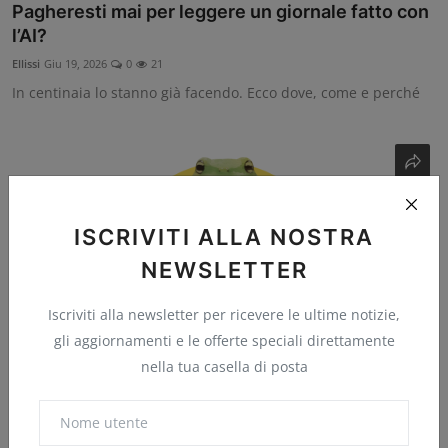
Pagheresti mai per leggere un giornale fatto con
l’AI?
Ellissi
Giu 19, 2026
0
21
In centinaia lo stanno già facendo. Ecco dove, come e perché
ISCRIVITI ALLA NOSTRA
NEWSLETTER
Iscriviti alla newsletter per ricevere le ultime notizie,
gli aggiornamenti e le offerte speciali direttamente
nella tua casella di posta
La rana nella pentola
Ellissi
Giu 8, 2026
0
25