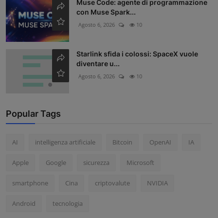
Muse Code: agente di programmazione
con Muse Spark...
Agosto 6, 2026
10
Starlink sfida i colossi: SpaceX vuole
diventare u...
Agosto 6, 2026
10
Popular Tags
AI
intelligenza artificiale
Bitcoin
OpenAI
IA
Apple
Google
sicurezza
Microsoft
smartphone
Cina
criptovalute
NVIDIA
Android
tecnologia