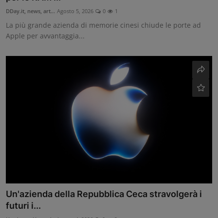
DDay.it, news, art...
Agosto 5, 2026
0
1
La più grande azienda di memorie cinesi chiude le porte ad
Apple per avvantaggia...
Un'azienda della Repubblica Ceca stravolgerà i
futuri i...