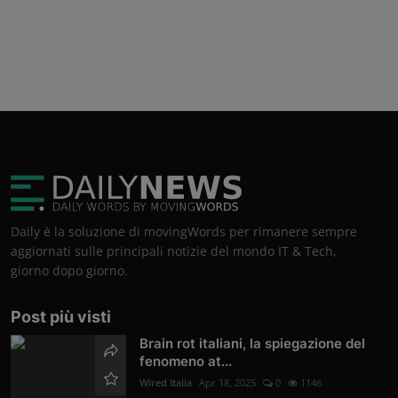
Daily è la soluzione di movingWords per rimanere sempre
aggiornati sulle principali notizie del mondo IT & Tech,
giorno dopo giorno.
Post più visti
Brain rot italiani, la spiegazione del
fenomeno at...
Wired Italia
Apr 18, 2025
0
1146