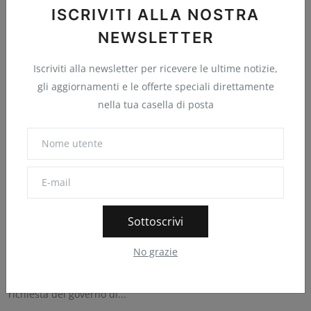
ISCRIVITI ALLA NOSTRA
NEWSLETTER
Iscriviti alla newsletter per ricevere le ultime notizie,
gli aggiornamenti e le offerte speciali direttamente
nella tua casella di posta
Sottoscrivi
Backdoor iCloud: nuovo ricorso di Apple nel
Regno Unito
No grazie
Punto Informatico
Agosto 4, 2026
0
1
Apple ha presentato un secondo ricorso contro la nuova
richiesta del governo di...