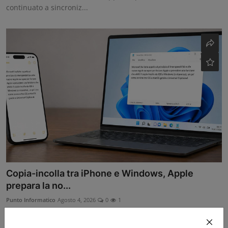
continuato a sincroniz...
Copia-incolla tra iPhone e Windows, Apple
prepara la no...
Punto Informatico
Agosto 4, 2026
0
1
Grazie alle norme Ue, Apple potrebbe introdurre il copia-
incolla diretto tra iP...