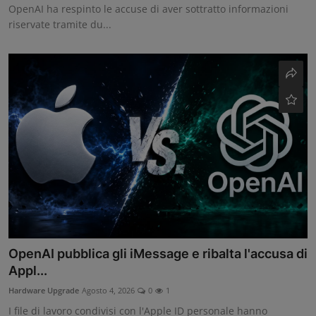
OpenAI ha respinto le accuse di aver sottratto informazioni
riservate tramite du...
OpenAI pubblica gli iMessage e ribalta l'accusa di
Appl...
Hardware Upgrade
Agosto 4, 2026
0
1
I file di lavoro condivisi con l'Apple ID personale hanno