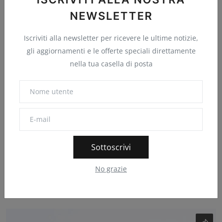
NEWSLETTER
Iscriviti alla newsletter per ricevere le ultime notizie,
gli aggiornamenti e le offerte speciali direttamente
nella tua casella di posta
D-Link non correggerà una falla in router VPN
Sottoscrivi
obsoleti ...
HDblog.it
Nov 20, 2024
0
8
No grazie
I router hanno raggiunto la fine del supporto appena sei mesi
fa. D-Link suggeri...