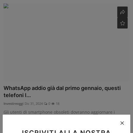
WhatsApp addio già dal primo gennaio, questi
telefoni l...
Investireoggi
Dic 31, 2024
0
18
Gli utenti di smartphone obsoleti dovranno aggiornare i
dispositivi nel 2025 per...
ISCRIVITI ALLA NOSTRA