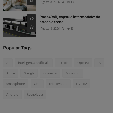
Agosto 8, 2026
13
Pods4Rail, capsula intermodale: da
strada a treno ...
Agosto 8, 2026
13
Popular Tags
AI
intelligenza artificiale
Bitcoin
OpenAI
IA
Apple
Google
sicurezza
Microsoft
smartphone
Cina
criptovalute
NVIDIA
Android
tecnologia