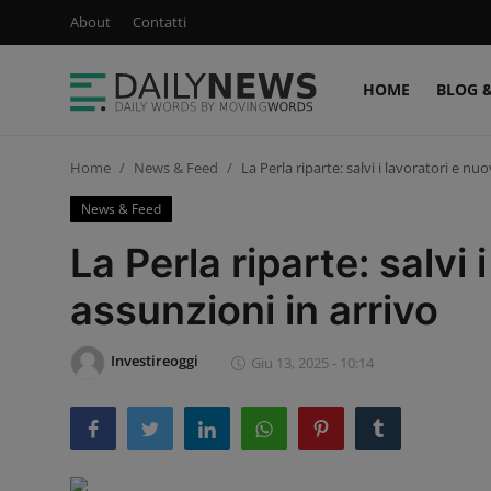
About
Contatti
HOME
BLOG 
Login
Registrati
Home
News & Feed
La Perla riparte: salvi i lavoratori e nu
Home
News & Feed
Blog & Newsletter
La Perla riparte: salvi 
Podcast & Video
assunzioni in arrivo
Sconti & Offerte
Investireoggi
Giu 13, 2025 - 10:14
News & Feed
Ultimi Post
About