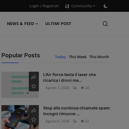
Login
/
Registrati
Community
NEWS & FEED
ULTIMI POST
Popular Posts
Today
This Week
This Month
L'Air Force testa il laser che
ricarica i droni me...
Agosto 7, 2026
24
Stop alle continue chiamate spam:
Incogni rimuove ...
Agosto 6, 2026
22