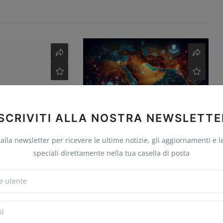
ISCRIVITI ALLA NOSTRA NEWSLETTE
n Italia ancora
Cyber Risk in Medio Oriente: tra
i dei boo...
investimenti record e ...
i alla newsletter per ricevere le ultime notizie, gli aggiornamenti e l
 24, 2025
0
7
Red Hot Cyber
Nov 26, 2025
0
5
speciali direttamente nella tua casella di posta