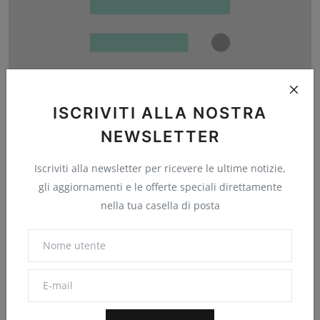
Tim Sweeney di Epic Games non approva l'obbligo di
Stea...
ISCRIVITI ALLA NOSTRA
HDblog.it
Nov 27, 2025
0
11
NEWSLETTER
Iscriviti alla newsletter per ricevere le ultime notizie,
gli aggiornamenti e le offerte speciali direttamente
Commenti
nella tua casella di posta
Nome
E-mail