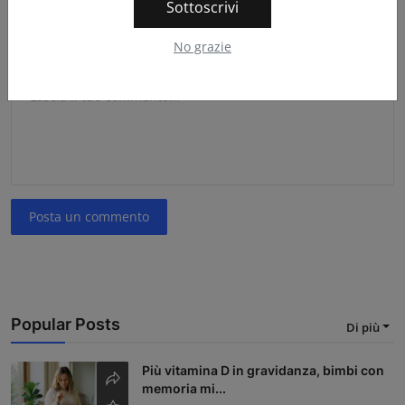
Sottoscrivi
No grazie
Commento
Posta un commento
Popular Posts
Di più
Più vitamina D in gravidanza, bimbi con
memoria mi...