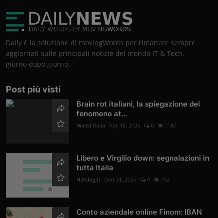
Daily è la soluzione di movingWords per rimanere sempre
aggiornati sulle principali notizie del mondo IT & Tech,
giorno dopo giorno.
Post più visti
Brain rot italiani, la spiegazione del
fenomeno at...
Wired Italia
Apr 18, 2025
0
1147
Libero e Virgilio down: segnalazioni in
tutta Italia
HDblog.it
Gen 31, 2025
0
732
Conto aziendale online Finom: IBAN