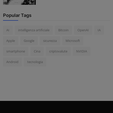
Popular Tags
AI
intelligenza artificiale
Bitcoin
OpenAI
IA
Apple
Google
sicurezza
Microsoft
smartphone
Cina
criptovalute
NVIDIA
Android
tecnologia