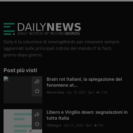
Daily è la soluzione di movingWords per rimanere sempre
aggiornati sulle principali notizie del mondo IT & Tech,
giorno dopo giorno.
Post più visti
Brain rot italiani, la spiegazione del
fenomeno at...
Wired Italia
Apr 18, 2025
0
1146
Libero e Virgilio down: segnalazioni in
tutta Italia
HDblog.it
Gen 31, 2025
0
730