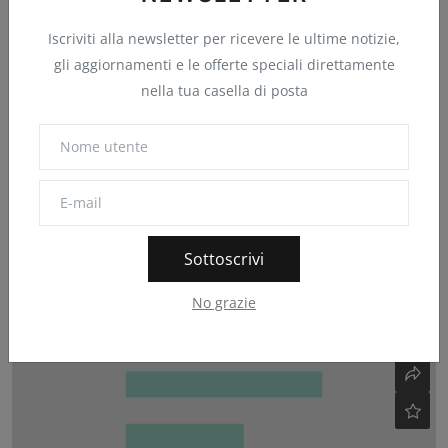
Iscriviti alla newsletter per ricevere le ultime notizie,
gli aggiornamenti e le offerte speciali direttamente
nella tua casella di posta
Più informazioni sui contenuti editoriali che
appaiono ...
Blog di Google Italy
Nov 13, 2024
0
9
Sottoscrivi
Google effettuerà un test per valutare cosa succede quando
No grazie
vengono rimossi i co...