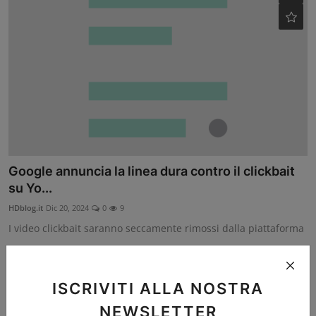
Google annuncia la linea dura contro il clickbait
su Yo...
HDblog.it
Dic 20, 2024
0
9
I video clickbait saranno seccamente rimossi dalla piattaforma
ISCRIVITI ALLA NOSTRA
NEWSLETTER