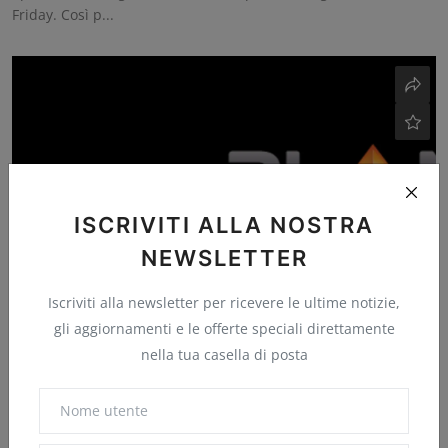
Friday. Così p...
ISCRIVITI ALLA NOSTRA
NEWSLETTER
Iscriviti alla newsletter per ricevere le ultime notizie,
gli aggiornamenti e le offerte speciali direttamente
Serverplan: 50% di sconto sui piani hosting
nella tua casella di posta
WordPress
Punto Informatico
Nov 7, 2024
0
8
I dettagli dell'ultima offerta di Serverplan sui piani di hosting
condiviso per...