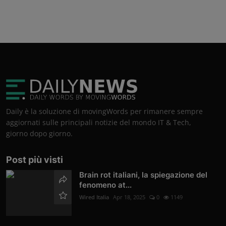
Daily è la soluzione di movingWords per rimanere sempre
aggiornati sulle principali notizie del mondo IT & Tech,
giorno dopo giorno.
Post più visti
Brain rot italiani, la spiegazione del
fenomeno at...
Wired Italia
Apr 18, 2025
0
1149