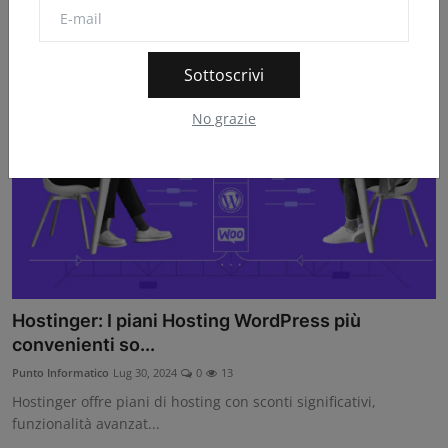
Sottoscrivi
No grazie
Hostinger: I piani Hosting WordPress più
convenienti so...
Punto Informatico
Lug 30, 2024
0
13
Hostinger offre piani di hosting con sconti significativi,
funzionalità avanzat...