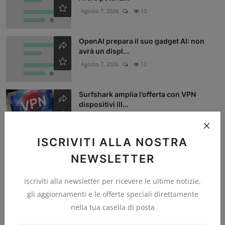
Agosto 7, 2026
13
OpenAI prepara il suo gadget AI: non
avrà un displ...
Agosto 7, 2026
12
Surfshark amplia l’offerta con VPN
dispositivi ill...
Agosto 7, 2026
12
ISCRIVITI ALLA NOSTRA
Popular Tags
NEWSLETTER
Iscriviti alla newsletter per ricevere le ultime notizie,
AI
intelligenza artificiale
Bitcoin
OpenAI
IA
gli aggiornamenti e le offerte speciali direttamente
Apple
Google
sicurezza
Microsoft
nella tua casella di posta