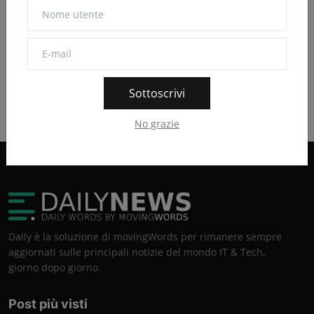
smartphone
Cina
criptovalute
NVIDIA
Android
tecnologia
Sottoscrivi
No grazie
Daily è la soluzione di movingWords per rimanere sempre
aggiornati sulle principali notizie del mondo IT & Tech,
giorno dopo giorno.
Post più visti