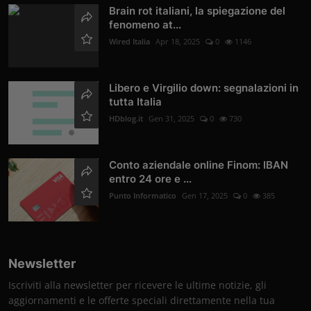
Brain rot italiani, la spiegazione del
fenomeno at...
Wired Italia
Apr 18, 2025
0
1146
Libero e Virgilio down: segnalazioni in
tutta Italia
HDblog.it
Gen 31, 2025
0
730
Conto aziendale online Finom: IBAN
entro 24 ore e ...
Punto Informatico
Gen 17, 2025
0
385
Newsletter
Iscriviti alla newsletter per ricevere le ultime notizie, gli
aggiornamenti e le offerte speciali direttamente nella tua