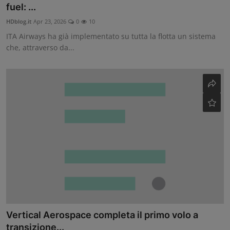
fuel: ...
Contatti
HDblog.it
Apr 23, 2026
0
10
ITA Airways ha già implementato su tutta la flotta un sistema
Community
che, attraverso da...
Vertical Aerospace completa il primo volo a
transizione...