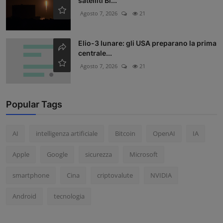
satelliti Bl...
Agosto 7, 2026
21
Elio-3 lunare: gli USA preparano la prima
centrale...
Agosto 7, 2026
21
Popular Tags
AI
intelligenza artificiale
Bitcoin
OpenAI
IA
Apple
Google
sicurezza
Microsoft
smartphone
Cina
criptovalute
NVIDIA
Android
tecnologia