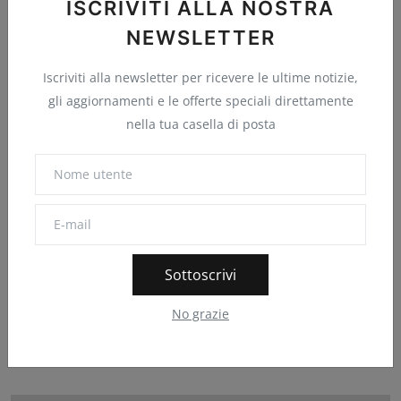
ISCRIVITI ALLA NOSTRA
NEWSLETTER
Iscriviti alla newsletter per ricevere le ultime notizie,
gli aggiornamenti e le offerte speciali direttamente
nella tua casella di posta
SpaceX, tutto pronto per il sesto volo di Starship:
Sottoscrivi
gli...
No grazie
Punto Informatico
Nov 19, 2024
0
11
SpaceX si prepara per il sesto test di volo del suo razzo
Starship. Il decollo ...