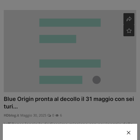
Blue Origin pronta al decollo il 31 maggio con sei
turi...
HDblog.it
Maggio 30, 2025
0
6
Jeff Bezos lancia la dodicesima missione con equipaggio della
New Shepard