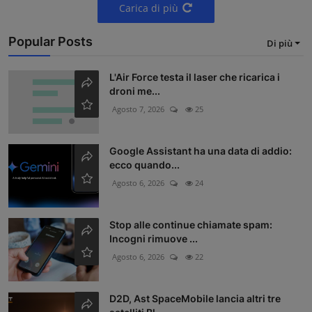
Carica di più
Popular Posts
Di più
L'Air Force testa il laser che ricarica i
droni me...
Agosto 7, 2026
25
Google Assistant ha una data di addio:
ecco quando...
Agosto 6, 2026
24
Stop alle continue chiamate spam:
Incogni rimuove ...
Agosto 6, 2026
22
D2D, Ast SpaceMobile lancia altri tre