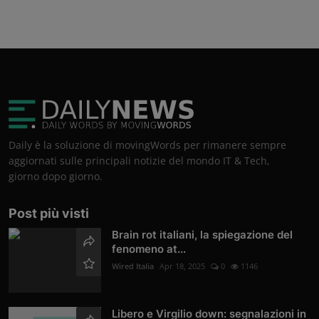
Daily è la soluzione di movingWords per rimanere sempre
aggiornati sulle principali notizie del mondo IT & Tech,
giorno dopo giorno.
Post più visti
Brain rot italiani, la spiegazione del
fenomeno at...
Wired Italia
Apr 18, 2025
0
1146
Libero e Virgilio down: segnalazioni in