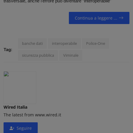
trasversale, anche l’errore può diventare “interoperabile”
Contatti
Continua a leggere ...
Community
banche dati
interoperabile
Police-One
Tag:
sicurezza pubblica
Viminale
Wired Italia
The latest from www.wired.it
Seguire