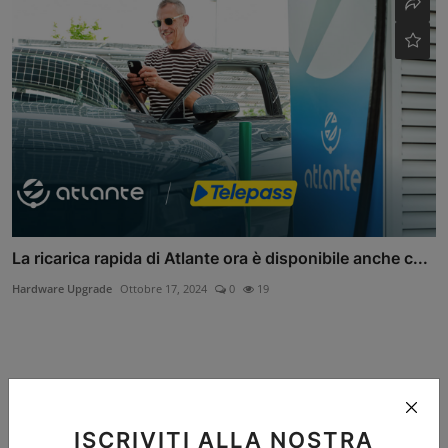
La ricarica rapida di Atlante ora è disponibile anche c...
Hardware Upgrade
Ottobre 17, 2024
0
19
Commenti
ISCRIVITI ALLA NOSTRA