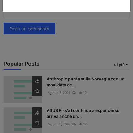
Posta un commento
Popular Posts
Di più
Anthropic punta sulla Norvegia con un
maxi data ce...
Agosto 5, 2026
12
ASUS ProArt continua a espandersi:
arriva anche un...
Agosto 5, 2026
12