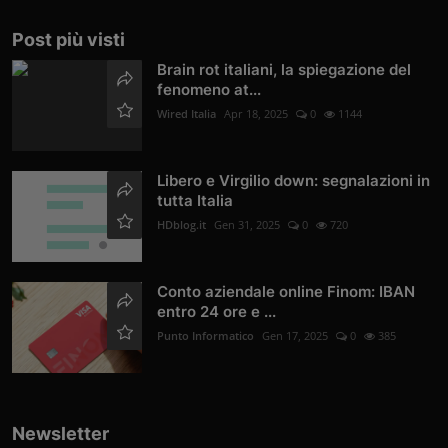
Post più visti
Brain rot italiani, la spiegazione del
fenomeno at...
Wired Italia
Apr 18, 2025
0
1144
Libero e Virgilio down: segnalazioni in
tutta Italia
HDblog.it
Gen 31, 2025
0
720
Conto aziendale online Finom: IBAN
entro 24 ore e ...
Punto Informatico
Gen 17, 2025
0
385
Newsletter