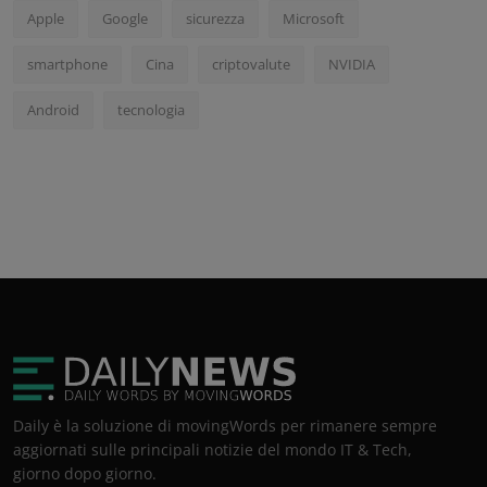
Apple
Google
sicurezza
Microsoft
smartphone
Cina
criptovalute
NVIDIA
Android
tecnologia
Daily è la soluzione di movingWords per rimanere sempre
aggiornati sulle principali notizie del mondo IT & Tech,
giorno dopo giorno.