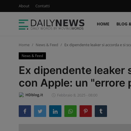
About
Contatti
HOME
BLOG 
Login
Registrati
Home
News & Feed
Ex dipendente leaker si accorda e si s
Home
News & Feed
Blog & Newsletter
Ex dipendente leaker s
Podcast & Video
con Apple: un "errore
Sconti & Offerte
HDblog.it
Febbraio 8, 2025 - 08:00
News & Feed
Ultimi Post
About