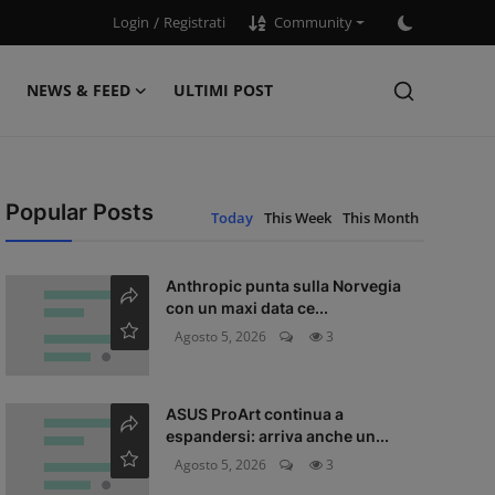
Login
/
Registrati
Community
NEWS & FEED
ULTIMI POST
Popular Posts
Today
This Week
This Month
Anthropic punta sulla Norvegia
con un maxi data ce...
Agosto 5, 2026
3
ASUS ProArt continua a
espandersi: arriva anche un...
Agosto 5, 2026
3