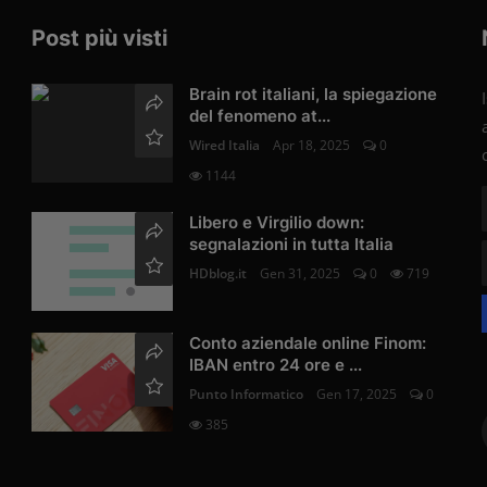
Post più visti
Brain rot italiani, la spiegazione
del fenomeno at...
Wired Italia
Apr 18, 2025
0
1144
Libero e Virgilio down:
segnalazioni in tutta Italia
HDblog.it
Gen 31, 2025
0
719
Conto aziendale online Finom:
IBAN entro 24 ore e ...
Punto Informatico
Gen 17, 2025
0
385