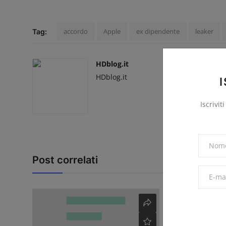
accordo
Apple
ex dipendente
leaker
Tag:
HDblog.it
HDblog.it
Iscrivit
Post correlati