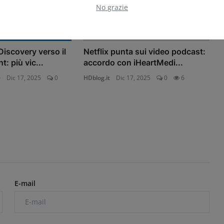
No grazie
iscovery verso il
Netflix punta sui video podcast:
: più vic...
accordo con iHeartMedi...
e
Dic 17, 2025
0
HDblog.it
Dic 17, 2025
0
6
E-mail