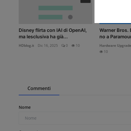
Disney flirta con lAI di OpenAI,
Warner Bros. D
ma lesclusiva ha già...
no a Paramount
HDblog.it
Dic 16, 2025
0
10
Hardware Upgrad
10
Commenti
Nome