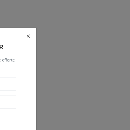
R
e offerte