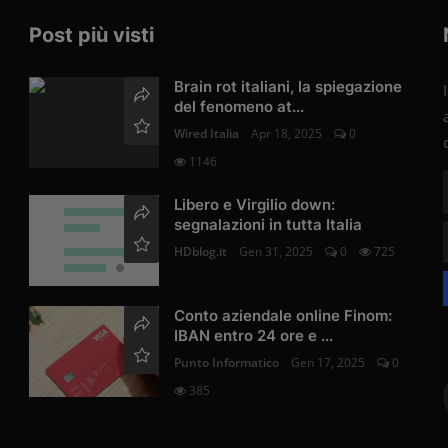
Post più visti
Brain rot italiani, la spiegazione
del fenomeno at...
Wired Italia
Apr 18, 2025
0
1146
Libero e Virgilio down:
segnalazioni in tutta Italia
HDblog.it
Gen 31, 2025
0
725
Conto aziendale online Finom:
IBAN entro 24 ore e ...
Punto Informatico
Gen 17, 2025
0
385