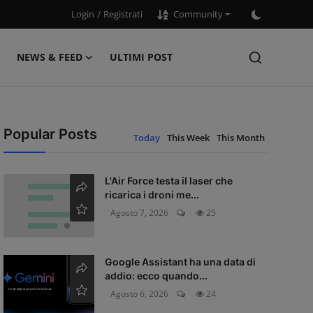
Login
/
Registrati
Community
NEWS & FEED
ULTIMI POST
Popular Posts
Today
This Week
This Month
L'Air Force testa il laser che
ricarica i droni me...
Agosto 7, 2026
25
Google Assistant ha una data di
addio: ecco quando...
Agosto 6, 2026
24