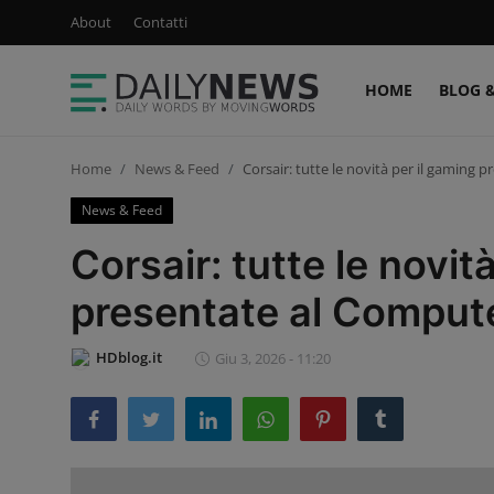
About
Contatti
HOME
BLOG 
Login
Registrati
Home
News & Feed
Corsair: tutte le novità per il gaming
Home
News & Feed
Blog & Newsletter
Corsair: tutte le novit
Podcast & Video
presentate al Comput
Sconti & Offerte
HDblog.it
Giu 3, 2026 - 11:20
News & Feed
Ultimi Post
About