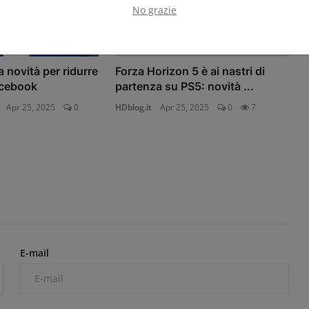
No grazie
 novità per ridurre
Forza Horizon 5 è ai nastri di
acebook
partenza su PS5: novità ...
Apr 25, 2025
0
HDblog.it
Apr 25, 2025
0
7
E-mail