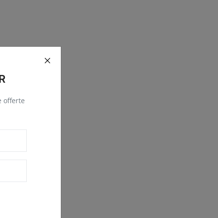
R
e offerte