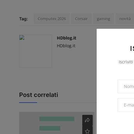
Computex 2026
Corsair
gaming
novità
Tag:
HDblog.it
HDblog.it
Iscrivit
Post correlati