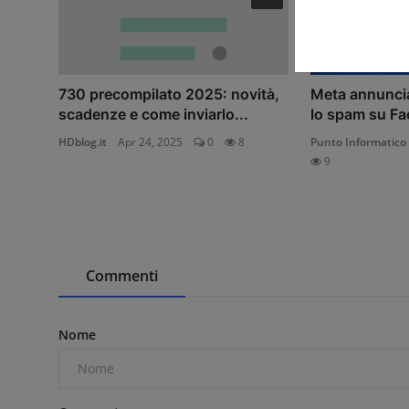
730 precompilato 2025: novità,
Meta annuncia
scadenze e come inviarlo...
lo spam su F
HDblog.it
Apr 24, 2025
0
8
Punto Informatico
9
Commenti
Nome