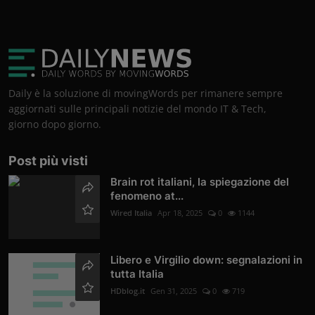
Daily è la soluzione di movingWords per rimanere sempre
aggiornati sulle principali notizie del mondo IT & Tech,
giorno dopo giorno.
Post più visti
Brain rot italiani, la spiegazione del
fenomeno at...
Wired Italia
Apr 18, 2025
0
1144
Libero e Virgilio down: segnalazioni in
tutta Italia
HDblog.it
Gen 31, 2025
0
719