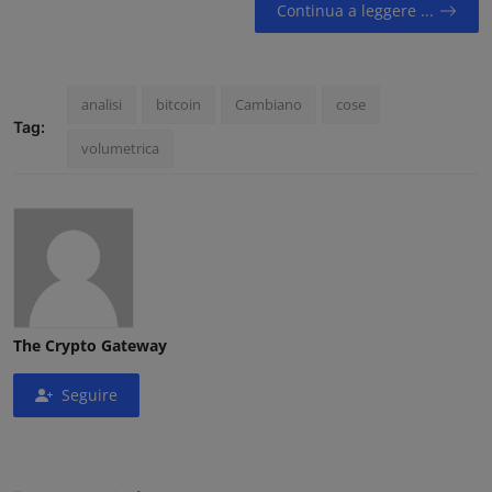
Continua a leggere ...
Contatti
Community
analisi
bitcoin
Cambiano
cose
Tag:
volumetrica
The Crypto Gateway
Seguire