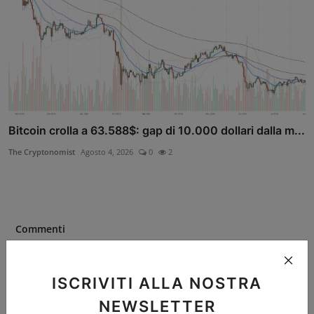
Bitcoin crolla a 63.588$: gap di 10.000 dollari dalla m...
The Cryptonomist
Agosto 4, 2026
0
2
Commenti
Nome
ISCRIVITI ALLA NOSTRA
NEWSLETTER