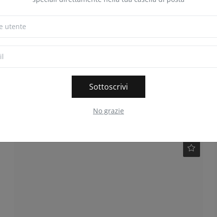
Adding Media to a Draft
InsideTelegram
Gen 5, 2026
0
79
In the 12.3 Beta version of Telegram for Android, users
can attach media files t...
Sottoscrivi
No grazie