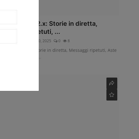
Telegram 12.2.x: Storie in diretta,
Messaggi ripetuti, ...
InsideTelegram
Nov 20, 2025
0
8
Telegram 12.2.x: Storie in diretta, Messaggi ripetuti, Aste
per regali e altro a...