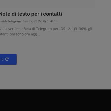
Note di testo per i contatti
InsideTelegram
Sett 27, 2025
0
13
Nella versione Beta di Telegram per iOS 12.1 (31369), gli
utenti possono ora agg...
più