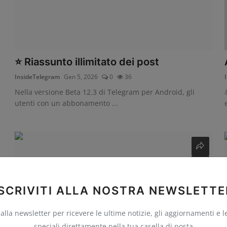
⭐ Riassunto illimitato dei post
InsideTelegram
Gen 5, 2026
0
36
Nella versione Beta 12.3 di Telegram per Android, gli
utenti con un abbonamento ...
ISCRIVITI ALLA NOSTRA NEWSLETTE
i alla newsletter per ricevere le ultime notizie, gli aggiornamenti e l
speciali direttamente nella tua casella di posta