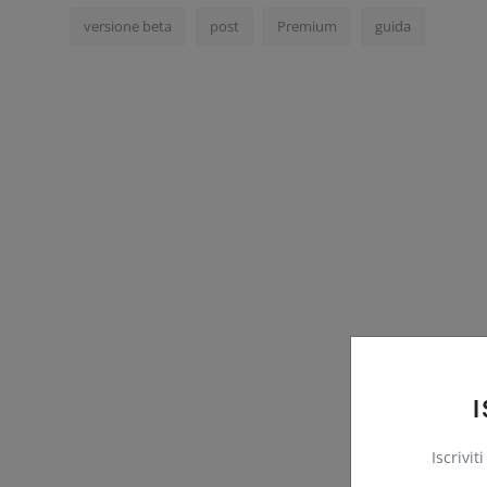
versione beta
post
Premium
guida
Iscrivit