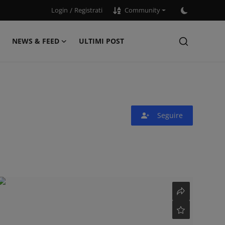
Login
/
Registrati
Community
NEWS & FEED
ULTIMI POST
Seguire