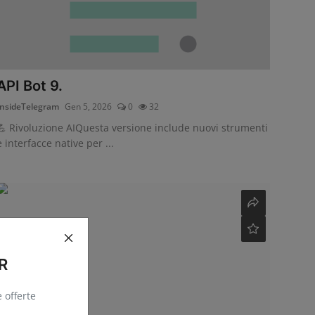
API Bot 9.
InsideTelegram
Gen 5, 2026
0
32
💪 Rivoluzione AIQuesta versione include nuovi strumenti
e interfacce native per ...
R
e offerte