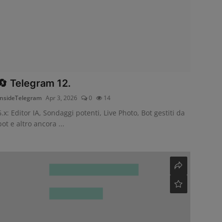
🔄 Telegram 12.
InsideTelegram
Apr 3, 2026
0
14
6.x: Editor IA, Sondaggi potenti, Live Photo, Bot gestiti da
bot e altro ancora ...