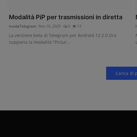
Modalità PiP per trasmissioni in diretta
InsideTelegram
Nov 16, 2025
0
13
La versione beta di Telegram per Android 12.2.0 Ora
supporta la modalità "Pictur...
Carica di 