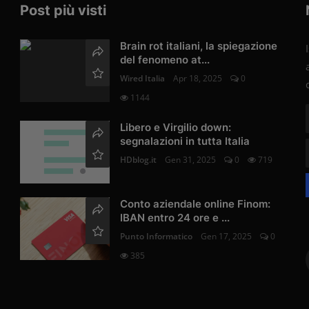
Post più visti
Brain rot italiani, la spiegazione
del fenomeno at...
Wired Italia
Apr 18, 2025
0
1144
Libero e Virgilio down:
segnalazioni in tutta Italia
HDblog.it
Gen 31, 2025
0
719
Conto aziendale online Finom:
IBAN entro 24 ore e ...
Punto Informatico
Gen 17, 2025
0
385