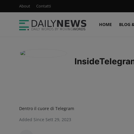
About
Contatti
HOME
BLOG 
Login
Registrati
Home
InsideTelegra
Blog & Newsletter
Podcast & Video
Sconti & Offerte
News & Feed
Dentro il cuore di Telegram
Ultimi Post
Added Since Sett 29, 2023
About